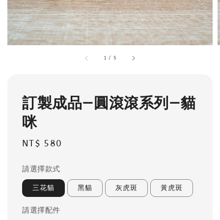
1
/
5
訂製成品—圓滾滾系列—貓
咪
Regular
NT$ 580
price
請選擇款式
三花貓
黑貓
灰虎斑
黃虎斑
請選擇配件