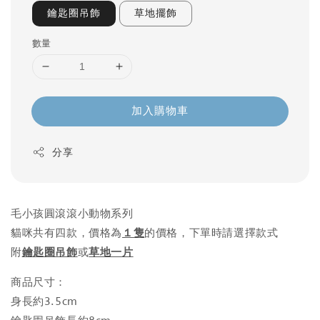
鑰匙圈吊飾
草地擺飾
數量
加入購物車
分享
毛小孩圓滾滾小動物系列
貓咪共有四款，價格為
１隻
的價格，下單時請選擇款式
附
鑰匙圈吊飾
或
草地一片
商品尺寸：
身長約3.5cm