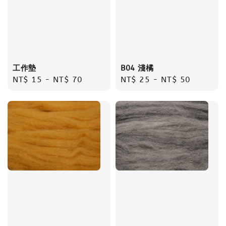
工作墊
B04 淺橘
Regular
NT$ 15
-
NT$ 70
Regular
NT$ 25
-
NT$ 50
price
price