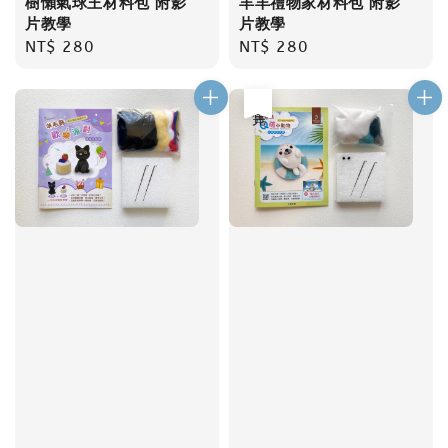
樹懶氣球王材料包 附影
羊羊禮物家材料包 附影
片教學
片教學
Regular
NT$ 280
Regular
NT$ 280
price
price
售完