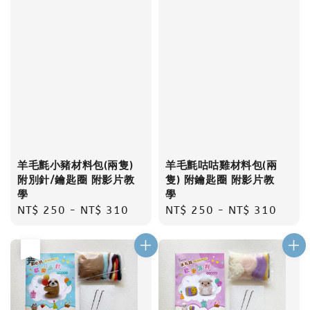
羊毛氈小豬材料包(兩隻)
羊毛氈咕咕雞材料包(兩
附別針/鑰匙圈 附影片教
隻) 附鑰匙圈 附影片教
學
學
Regular
NT$ 250
-
NT$ 310
Regular
NT$ 250
-
NT$ 310
price
price
售完