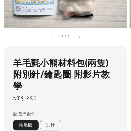
1
/
6
羊毛氈小熊材料包(兩隻)
附別針/鑰匙圈 附影片教
學
Regular
NT$ 250
price
請選擇配件
鑰匙圈
別針