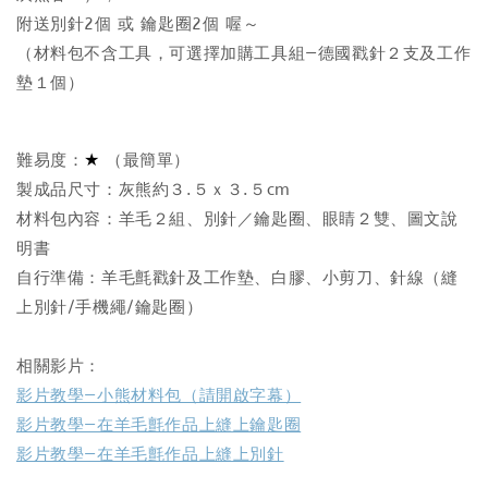
附送別針2個 或 鑰匙圈2個 喔～
（材料包不含工具，可選擇加購工具組—德國戳針２支及工作
墊１個）
★
難易度：
（最簡單）
製成品尺寸：灰熊約３.５ｘ３.５cm
材料包內容：羊毛２組、別針／鑰匙圈、眼睛２雙、圖文說
明書
自行準備：羊毛氈戳針及工作墊、白膠、小剪刀、針線（縫
上別針/手機繩/鑰匙圈）
相關影片：
影片教學—小熊材料包（請開啟字幕）
影片教學—在羊毛氈作品上縫上鑰匙圈
影片教學—在羊毛氈作品上縫上別針