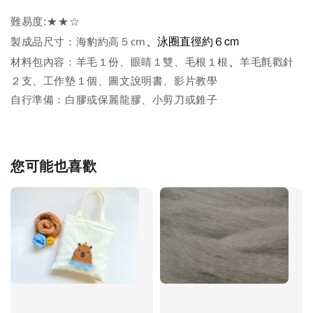
難易度:★★☆
、泳圈直徑約６
cm
製成品尺寸：海豹約高５cm
、
材料包內容：羊毛１份、眼睛１雙、毛根１根
羊毛氈戳針
２支、工作墊１個、圖文說明書、影片教學
自行準備：白膠或保麗龍膠、小剪刀或錐子
您可能也喜歡