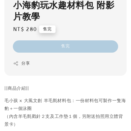
小海豹玩水趣材料包 附影
片教學
Regular
NT$ 280
售完
price
售完
分享
||商品介紹||
毛小孩 x 大風文創 羊毛氈材料包：一份材料包可製作一隻海
豹＋一個泳圈
（內含羊毛氈戳針２支及工作墊１個，另附送拍照用立體背
景卡）