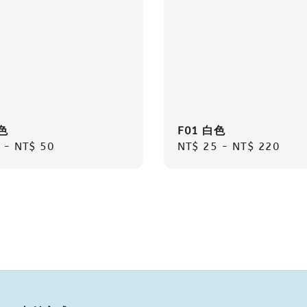
色
F01 白色
r
-
NT$ 50
Regular
NT$ 25
-
NT$ 220
price