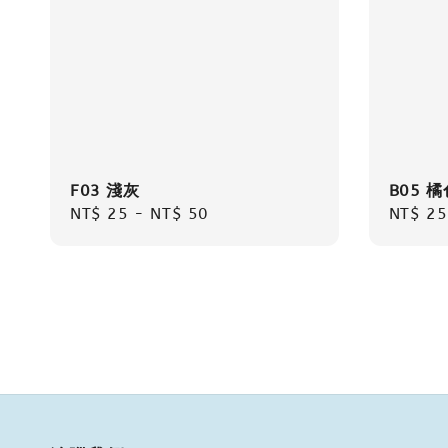
F03 淺灰
B05 橘
Regular
NT$ 25
-
NT$ 50
Regula
NT$ 25
price
price