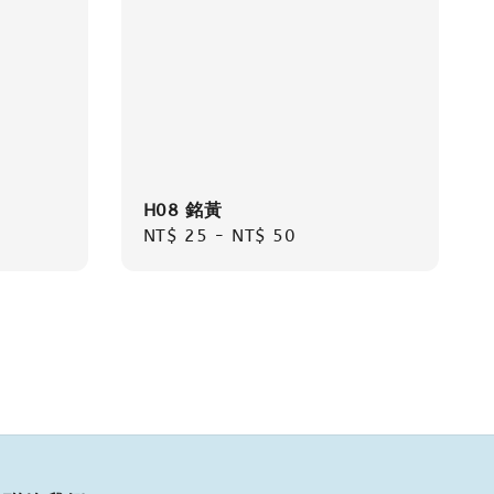
H08 銘黃
Regular
NT$ 25
-
NT$ 50
price