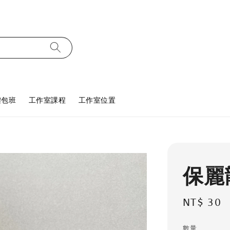
體包班
工作室課程
工作室位置
保麗
Regular
NT$ 30
price
數量