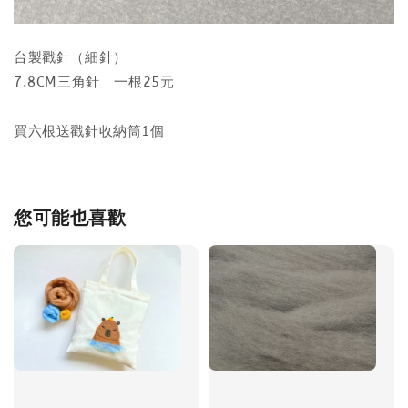
台製戳針（細針）
7.8CM三角針 一根25元
買六根送戳針收納筒1個
您可能也喜歡