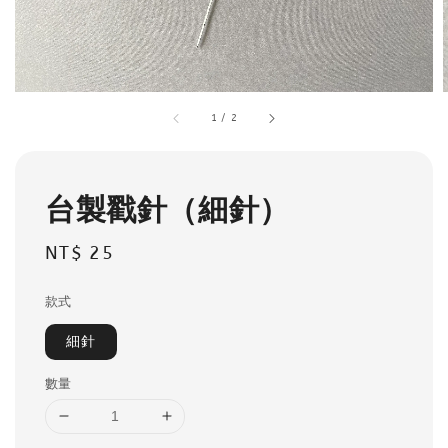
1
/
2
台製戳針（細針）
Regular
NT$ 25
price
款式
細針
數量