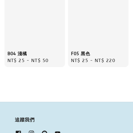
B04 淺橘
F05 黑色
Regular
NT$ 25
-
NT$ 50
Regular
NT$ 25
-
NT$ 220
price
price
追蹤我們