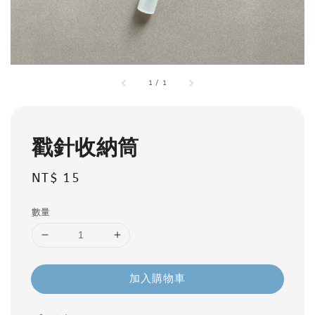
1
/
1
戳針收納筒
Regular
NT$ 15
price
數量
加入購物車