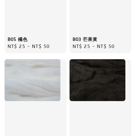
B05 橘色
B03 芒果黃
Regular
NT$ 25
-
NT$ 50
Regular
NT$ 25
-
NT$ 50
price
price