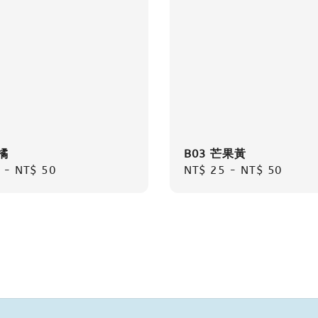
橘
B03 芒果黃
r
-
NT$ 50
Regular
NT$ 25
-
NT$ 50
price