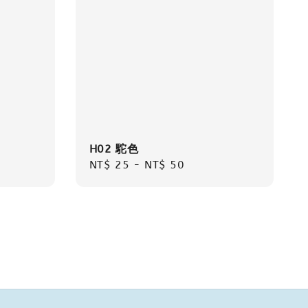
H02 駝色
Regular
NT$ 25
-
NT$ 50
price