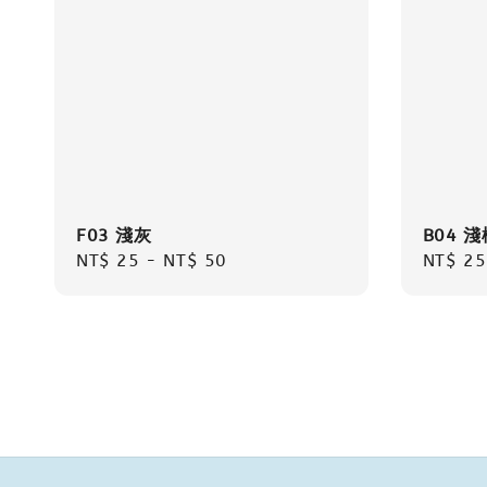
F03 淺灰
B04 淺
Regular
NT$ 25
-
NT$ 50
Regula
NT$ 25
price
price