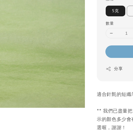
5克
數量
分享
適合針氈的短纖
** 我們已盡
示的顏色多少會
選喔，謝謝！