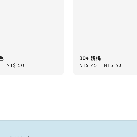
色
B04 淺橘
r
-
NT$ 50
Regular
NT$ 25
-
NT$ 50
price