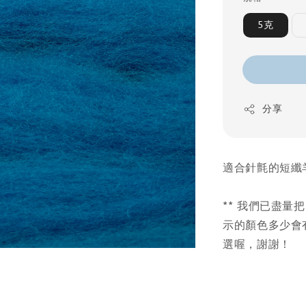
5克
分享
適合針氈的短纖
** 我們已盡
示的顏色多少會
選喔，謝謝！