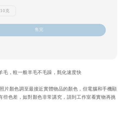
10克
售完
羊毛，較一般羊毛不毛躁，氈化速度快
量把照片顏色調至最接近實體物品的顏色，但電腦和手機顯
有些色差，如對顏色非常講究，請到工作室看實物再挑