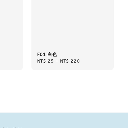
F01 白色
Regular
NT$ 25
-
NT$ 220
price