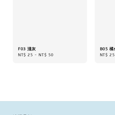
F03 淺灰
B05 橘
Regular
NT$ 25
-
NT$ 50
Regula
NT$ 25
price
price