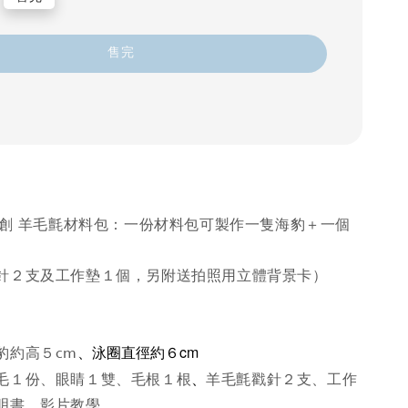
售完
風文創 羊毛氈材料包：一份材料包可製作一隻海豹＋一個
針２支及工作墊１個，另附送拍照用立體背景卡）
、泳圈直徑約６
cm
豹約高５cm
、
毛１份、眼睛１雙、毛根１根
羊毛氈戳針２支、工作
明書、影片教學