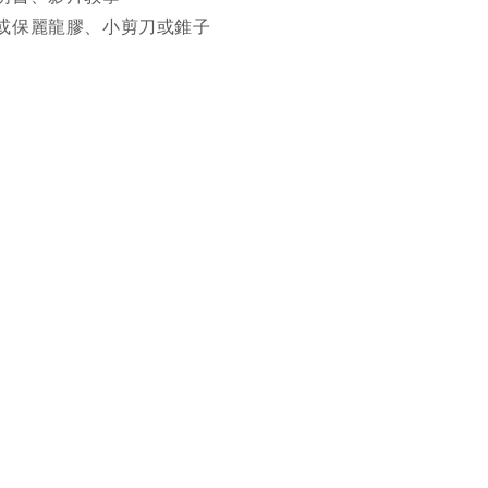
或保麗龍膠、小剪刀或錐子