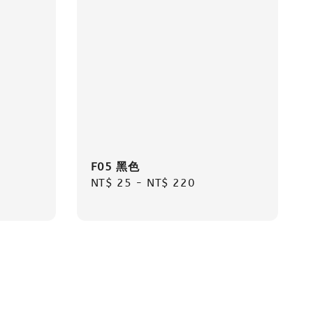
F05 黑色
Regular
NT$ 25
-
NT$ 220
price