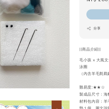
price
分享
||商品介紹||
毛小孩 x 大
泳圈
（內含羊毛氈戳
難易度:★★☆
製成品尺寸：海
材料包內容：羊
墊１個、圖文說