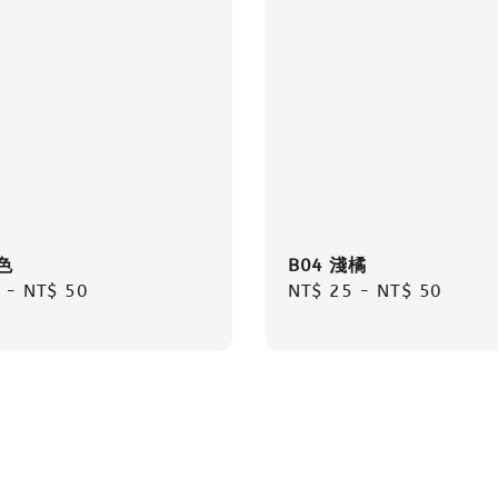
色
B04 淺橘
r
-
NT$ 50
Regular
NT$ 25
-
NT$ 50
price