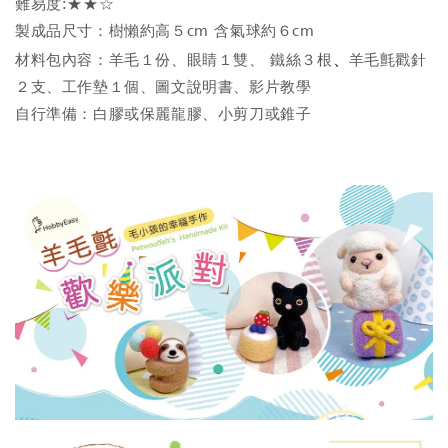
難易度:★★☆
製成品尺寸：樹懶約高５cm 含氣球約６cm
、
材料包內容：羊毛１份、眼睛１雙、 鐵絲３根
羊毛氈戳針
２支、工作墊１個、圖文說明書、影片教學
自行準備：白膠或保麗龍膠、小剪刀或錐子