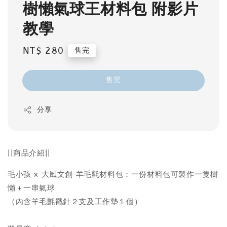
樹懶氣球王材料包 附影片
教學
Regular
NT$ 280
售完
price
售完
分享
||商品介紹||
毛小孩 x 大風文創 羊毛氈材料包：一份材料包可製作一隻樹
懶＋一串氣球
（內含羊毛氈戳針２支及工作墊１個）