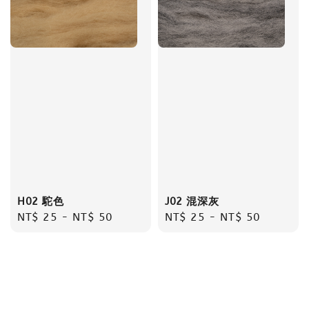
H02 駝色
J02 混深灰
Regular
NT$ 25
-
NT$ 50
Regular
NT$ 25
-
NT$ 50
price
price